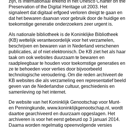
zijn, is internationaal erkend in het Unesco Charter on the
Preservation of the Digital Heritage uit 2003. Het
signaleert dat digitaal erfgoed verloren dreigt te gaan en
dat het bewaren daarvan voor gebruik door de huidige en
toekomstige generatie onderzoekers zeer urgent is.
Als nationale bibliotheek is de Koninklijke Bibliotheek
(KB) wettelijk verantwoordelijk voor het verzamelen,
beschrijven en bewaren van in Nederland verschenen
publicaties, al of niet elektronisch. De KB ziet het als haar
taak om ook websites duurzaam te bewaren en
raadpleegbaar te houden voor toekomstige generaties en
ze te behoeden voor verlies door bijvoorbeeld
technologische veroudering. Om die reden archiveert de
KB websites die als verzameling een representatief beeld
geven van de Nederlandse cultuur, geschiedenis en
samenleving op het internet.
De website van het Koninklijk Genootschap voor Munt-
en Penningkunde, www.koninklijkgenootschap.nl, wordt
daartoe gearchiveerd en duurzaam opgeslagen. Het
archiveren is voor het eerst gebeurd op 3 januari 2014.
Daarna worden regelmatig opeenvolgende versies