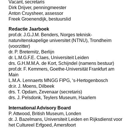
Vacant, secretaris
Dirk Drijver, penningmeester
Anton Cruysheer, assessor
Freek Groenendijk, bestuurslid
Redactie Jaarboek
prof.dr. J.G.J.M. Benders, Norges teknisk-
naturvitenskapelige universitet (NTNU), Trondheim
(voorzitter)
dr. P. Breternitz, Berlijn
dr. L.M.G.F.E. Claes, Universiteit Leiden
drs. G.H.M.M.A. de Kort, Schijndel (namens bestuur)
prof.dr. F. Kemmers, Goethe-Universität Frankfurt am
Main
L.M.A. Lennaerts MNGG FIPG, ‘s-Hertogenbosch
dr.ir. J. Moens, Dilbeek
drs. T. Opdam, Zevenaar (secretaris)
drs. J. Pelsdonk, Teylers Museum, Haarlem
International Advisory Board
P. Attwood, British Museum, Londen
dr. J. Bazelmans, Universiteit Leiden en Rijksdienst voor
het Cultureel Erfgoed, Amersfoort