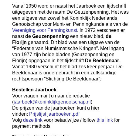
Vanaf 1950 werd er naast het Jaarboek een tijdschrift
uitgegeven met de naam De Geuzenpenning. Het was
een uitgave van zowel het Koninklijk Nederlands
Genootschap voor Munt- en Penningkunde als van de
Vereniging voor Penningkunst
. In 1972 verscheen er
naast
de Geuzenpenning
een nieuw blad,
de
Florijn
genaamd. Dit blad was een uitgave van de
“Federatie van Numismatische Kringen”. Met ingang
van 1977 zijn beide bladen (Geuzenpenning en
Florijn) opgegaan in het tijdschrift
De Beeldenaar
.
Vanaf 1980 verschijnt het blad zes keer per jaar. De
Beeldenaar is ondergebracht in een zelfstandige
rechtspersoon “Stichting De Beeldenaar”.
Bestellen Jaarboek
Voor vragen mailt u naar de redactie
(
jaarboek@koninklijkgenootschap.nl
)
De prijzen van de jaarboeken kunt u hier
vinden:
Prijslijst jaarboeken.pdf
Volg
deze link
voor betaalwijze / follow
this link
for
payment methods