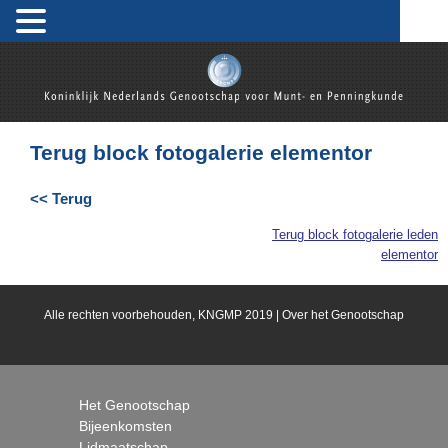
Skip
to
content
Koninklijk Nederlands Genootschap voor Munt- en
Penningkunde
Terug block fotogalerie elementor
<< Terug
Terug block fotogalerie leden
Bericht
elementor
navigatie
Alle rechten voorbehouden, KNGMP 2019 |
Over het Genootschap
Het Genootschap
Bijeenkomsten
Lidmaatschap