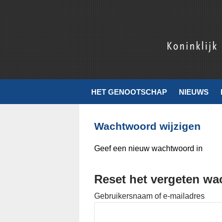
Skip
to
content
Koninklijk Nederlands Genootschap voor Munt- en Penningku
HET GENOOTSCHAP
NIEUWS
Wachtwoord wijzigen
Geef een nieuw wachtwoord in
Reset het vergeten w
Gebruikersnaam of e-mailadres