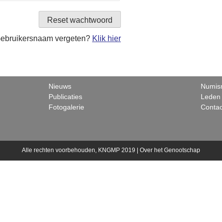
ebruikersnaam vergeten?
Klik hier
Nieuws
Numism
Publicaties
Leden
Fotogalerie
Contac
Alle rechten voorbehouden, KNGMP 2019 |
Over het Genootschap