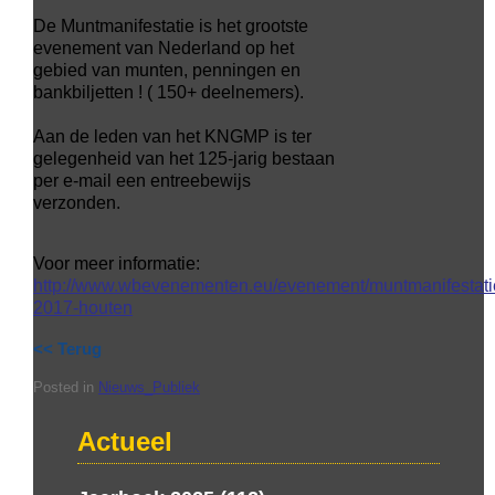
De Muntmanifestatie is het grootste
evenement van Nederland op het
gebied van munten, penningen en
bankbiljetten ! ( 150+ deelnemers).
Aan de leden van het KNGMP is ter
gelegenheid van het 125-jarig bestaan
per e-mail een entreebewijs
verzonden.
Voor meer informatie:
http://www.wbevenementen.eu/evenement/muntmanifestati
2017-houten
<< Terug
Posted in
Nieuws_Publiek
Actueel