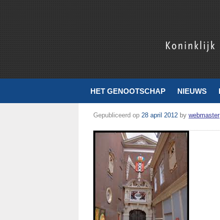
Koninklijk Nederlands Genootschap voor Munt- en Penningku
HET GENOOTSCHAP
NIEUWS
Gepubliceerd op
28 april 2012
by
webmaster