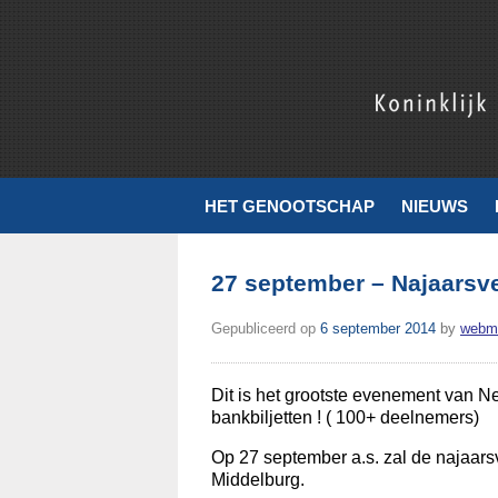
Skip
to
content
Koninklijk Nederlands Genootschap voor Munt- en Penningku
HET GENOOTSCHAP
NIEUWS
27 september – Najaarsv
Gepubliceerd op
6 september 2014
by
webm
Dit is het grootste evenement van 
bankbiljetten ! ( 100+ deelnemers)
Op 27 september a.s. zal de najaar
Middelburg.