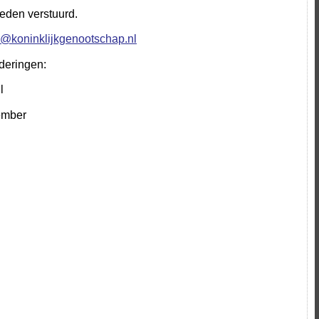
leden verstuurd.
o@koninklijkgenootschap.nl
deringen:
l
ember