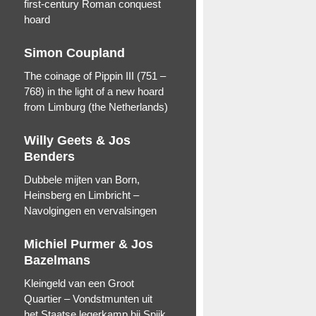
first-century Roman conquest
hoard
Simon Coupland
The coinage of Pippin III (751 –
768) in the light of a new hoard
from Limburg (the Netherlands)
Willy Geets & Jos
Benders
Dubbele mijten van Born,
Heinsberg en Limbricht –
Navolgingen en vervalsingen
Michiel Purmer & Jos
Bazelmans
Kleingeld van een Groot
Quartier – Vondstmunten uit
het Staatse legerkamp bij Spijk