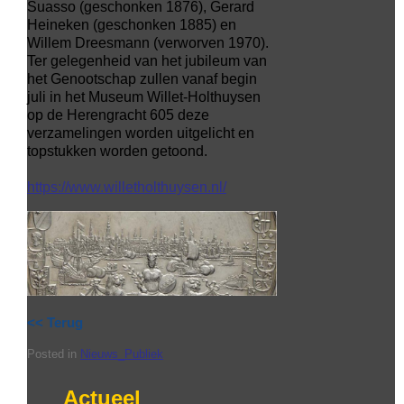
Suasso (geschonken 1876), Gerard
Heineken (geschonken 1885) en
Willem Dreesmann (verworven 1970).
Ter gelegenheid van het jubileum van
het Genootschap zullen vanaf begin
juli in het Museum Willet-Holthuysen
op de Herengracht 605 deze
verzamelingen worden uitgelicht en
topstukken worden getoond.
https://www.willetholthuysen.nl/
<< Terug
Posted in
Nieuws_Publiek
Actueel