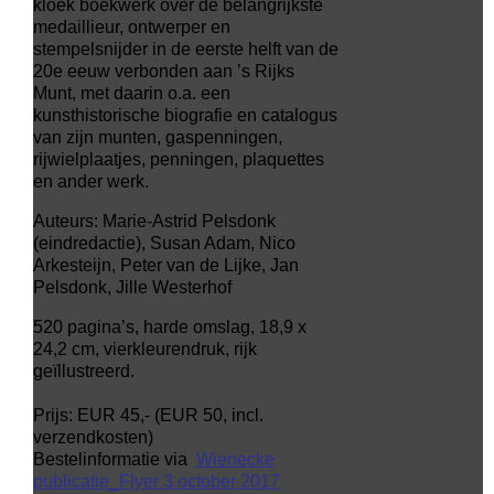
kloek boekwerk over de belangrijkste
medaillieur, ontwerper en
stempelsnijder in de eerste helft van de
20e eeuw verbonden aan ’s Rijks
Munt, met daarin o.a. een
kunsthistorische biografie en catalogus
van zijn munten, gaspenningen,
rijwielplaatjes, penningen, plaquettes
en ander werk.
Auteurs: Marie-Astrid Pelsdonk
(eindredactie), Susan Adam, Nico
Arkesteijn, Peter van de Lijke, Jan
Pelsdonk, Jille Westerhof
520 pagina’s, harde omslag, 18,9 x
24,2 cm, vierkleurendruk, rijk
geïllustreerd.
Prijs: EUR 45,- (EUR 50, incl.
verzendkosten)
Bestelinformatie via
Wienecke
publicatie_Flyer 3 october 2017