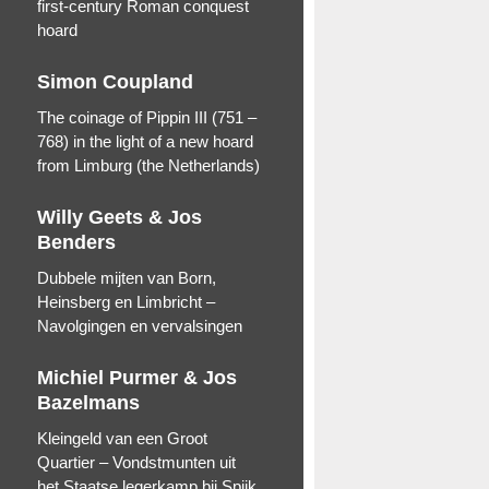
first-century Roman conquest
hoard
Simon Coupland
The coinage of Pippin III (751 –
768) in the light of a new hoard
from Limburg (the Netherlands)
Willy Geets & Jos
Benders
Dubbele mijten van Born,
Heinsberg en Limbricht –
Navolgingen en vervalsingen
Michiel Purmer & Jos
Bazelmans
Kleingeld van een Groot
Quartier – Vondstmunten uit
het Staatse legerkamp bij Spijk