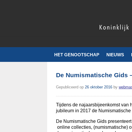
Skip
to
content
Koninklijk Nederlands Genootschap voor Munt- en Penningku
HET GENOOTSCHAP
NIEUWS
De Numismatische Gids –
Gepubliceerd op
26 oktober 2016
by
webmas
Tijdens de najaarsbijeenkomst van h
jubileum in 2017 de Numismatische
De Numismatische Gids presenteert c
online collecties, (numismatische) 