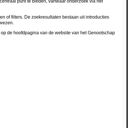
entraal punt te bieden, vanwaar onderzoek via het
 of filters. De zoekresultaten bestaan uit introducties
rwezen.
 op de hoofdpagina van de website van het Genootschap