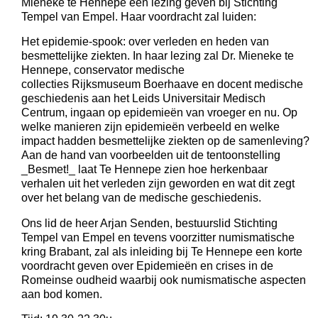
Mieneke te Hennepe een lezing geven bij Stichting
Tempel van Empel. Haar voordracht zal luiden:
Het epidemie-spook: over verleden en heden van
besmettelijke ziekten. In haar lezing zal Dr. Mieneke te
Hennepe, conservator medische
collecties Rijksmuseum Boerhaave en docent medische
geschiedenis aan het Leids Universitair Medisch
Centrum, ingaan op epidemieën van vroeger en nu. Op
welke manieren zijn epidemieën verbeeld en welke
impact hadden besmettelijke ziekten op de samenleving?
Aan de hand van voorbeelden uit de tentoonstelling
_Besmet!_ laat Te Hennepe zien hoe herkenbaar
verhalen uit het verleden zijn geworden en wat dit zegt
over het belang van de medische geschiedenis.
Ons lid de heer Arjan Senden, bestuurslid Stichting
Tempel van Empel en tevens voorzitter numismatische
kring Brabant, zal als inleiding bij Te Hennepe een korte
voordracht geven over Epidemieën en crises in de
Romeinse oudheid waarbij ook numismatische aspecten
aan bod komen.