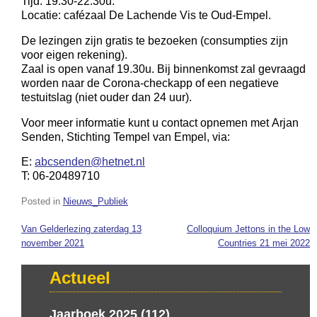
Tijd: 19.30-22.30u.
Locatie: cafézaal De Lachende Vis te Oud-Empel.
De lezingen zijn gratis te bezoeken (consumpties zijn
voor eigen rekening).
Zaal is open vanaf 19.30u. Bij binnenkomst zal gevraagd
worden naar de Corona-checkapp of een negatieve
testuitslag (niet ouder dan 24 uur).
Voor meer informatie kunt u contact opnemen met Arjan
Senden, Stichting Tempel van Empel, via:
E:
abcsenden@hetnet.nl
T: 06-20489710
Posted in
Nieuws_Publiek
Van Gelderlezing zaterdag 13
Colloquium Jettons in the Low
Bericht
november 2021
Countries 21 mei 2022
navigatie
Actueel
Jaarboek 2025 (112)