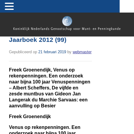
Skip
to
content
Koninklijk Nederlands Genootschap voor Munt- en
Jaarboek 2012 (99)
Penningkunde
Gepubliceerd op
21 februari 2019
by
webmaster
Freek Groenendijk, Venus op
rekenpenningen. Een onderzoek
naar bijna 100 jaar Venuspenningen
– Albert Scheffers, De vijfde en
zesde muntbus van Gideon Jan
Langerak du Marchie Sarvaas: een
aanvulling op Besier
Freek Groenendijk
Venus op rekenpenningen. Een
onderzoek naar bijna 100 jaar