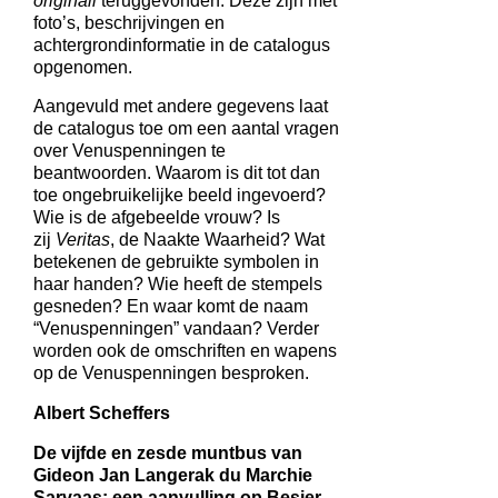
originali
teruggevonden. Deze zijn met
foto’s, beschrijvingen en
achtergrondinformatie in de catalogus
opgenomen.
Aangevuld met andere gegevens laat
de catalogus toe om een aantal vragen
over Venuspenningen te
beantwoorden. Waarom is dit tot dan
toe ongebruikelijke beeld ingevoerd?
Wie is de afgebeelde vrouw? Is
zij
Veritas
, de Naakte Waarheid? Wat
betekenen de gebruikte symbolen in
haar handen? Wie heeft de stempels
gesneden? En waar komt de naam
“Venuspenningen” vandaan? Verder
worden ook de omschriften en wapens
op de Venuspenningen besproken.
Albert Scheffers
De vijfde en zesde muntbus van
Gideon Jan Langerak du Marchie
Sarvaas: een aanvulling op Besier