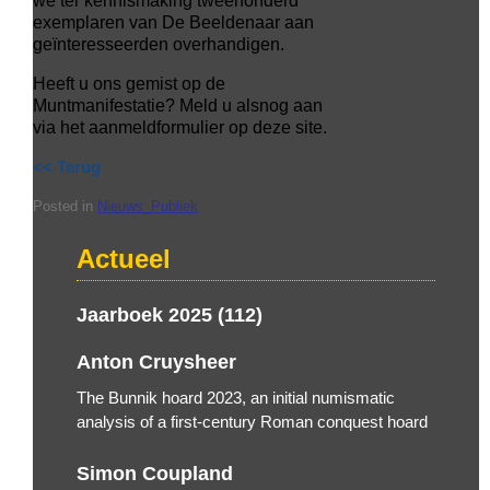
we ter kennismaking tweehonderd
exemplaren van De Beeldenaar aan
geïnteresseerden overhandigen.
Heeft u ons gemist op de
Muntmanifestatie? Meld u alsnog aan
via het aanmeldformulier op deze site.
<< Terug
Posted in
Nieuws_Publiek
Actueel
Jaarboek 2025 (112)
Anton Cruysheer
The Bunnik hoard 2023, an initial numismatic
analysis of a first-century Roman conquest hoard
Simon Coupland