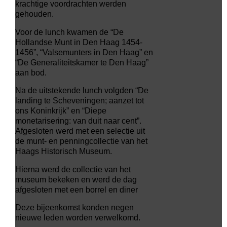
krachtige voordrachten werden
gehouden.
Voor de lunch kwamen de “De
Hollandse Munt in Den Haag 1454-
1456”, “Valsemunters in Den Haag” en
“De Generaliteitskamer te Den Haag”
aan bod.
Na de uitstekende lunch volgden “De
landing te Scheveningen; aanzet tot
ons Koninkrijk” en “Diepe
monetarisering: van duit naar cent”.
Afgesloten werd met een selectie uit
de munt- en penningcollectie van het
Haags Historisch Museum.
Hierna werd de collectie van het
museum bekeken en werd de dag
afgesloten met een borrel en diner
Deze bijeenkomst konden negen
nieuwe leden worden verwelkomd.