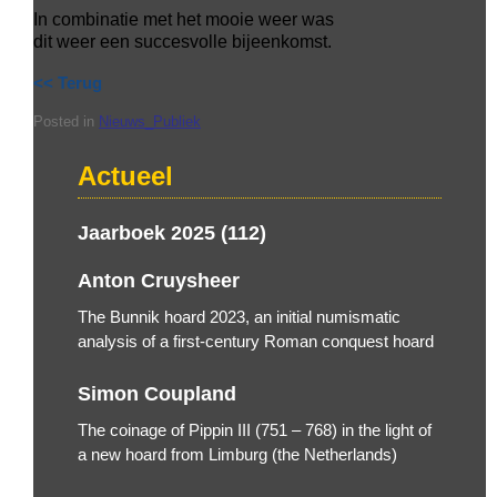
In combinatie met het mooie weer was
dit weer een succesvolle bijeenkomst.
<< Terug
Posted in
Nieuws_Publiek
Actueel
Jaarboek 2025 (112)
Anton Cruysheer
The Bunnik hoard 2023, an initial numismatic
analysis of a first-century Roman conquest hoard
Simon Coupland
The coinage of Pippin III (751 – 768) in the light of
a new hoard from Limburg (the Netherlands)