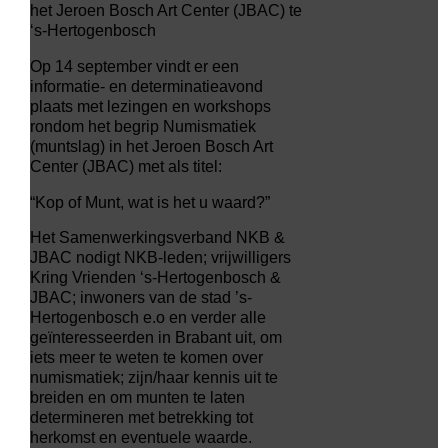
het Jeroen Bosch Art Center (JBAC) te
‘s-Hertogenbosch
Op 14 september vindt er een
informatie- en determinatieavond
plaats met lezingen en workshops
rondom het begrip Numismatiek
(muntslag) in het Jeroen Bosch Art
Center (JBAC) met als titel:
“Kop of Munt, wat is het u waard?”
Het Samenwerkingsverband NKB &
JBAC nodigt NKB-leden; vrijwilligers
Kring Vrienden ‘s-Hertogenbosch &
JBAC; inwoners van de stad ’s-
Hertogenbosch e.o en verder alle
geïnteresseerden in Brabant uit, om
iets meer te weten te komen over
numismatiek; zijn/haar kennis uit te
breiden en om munten te laten
determineren met betrekking tot
herkomst en eventuele waarde.