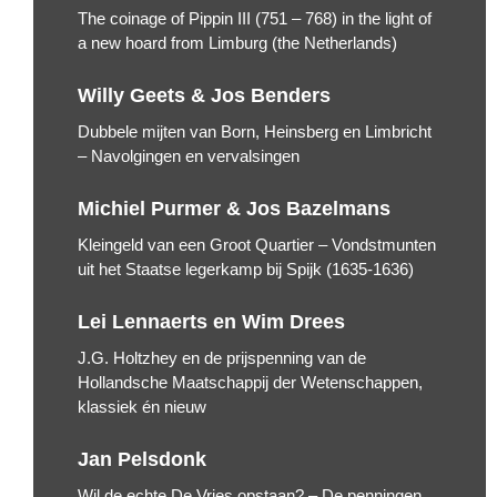
The coinage of Pippin III (751 – 768) in the light of
a new hoard from Limburg (the Netherlands)
Willy Geets & Jos Benders
Dubbele mijten van Born, Heinsberg en Limbricht
– Navolgingen en vervalsingen
Michiel Purmer & Jos Bazelmans
Kleingeld van een Groot Quartier – Vondstmunten
uit het Staatse legerkamp bij Spijk (1635-1636)
Lei Lennaerts en Wim Drees
J.G. Holtzhey en de prijspenning van de
Hollandsche Maatschappij der Wetenschappen,
klassiek én nieuw
Jan Pelsdonk
Wil de echte De Vries opstaan? – De penningen