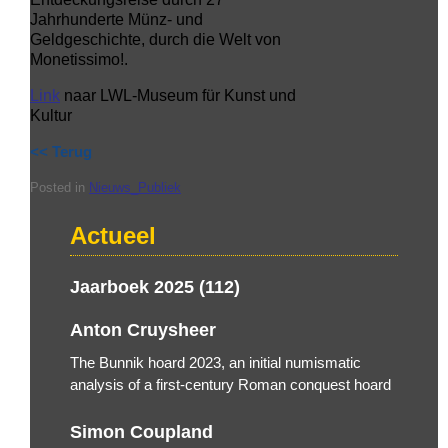
Jahrhunderte Münz- und
Geldgeschichte, durch die Welt von
Monetissimo!.
Link
naar LWL-Museum für Kunst und
Kultur
<< Terug
Posted in
Nieuws_Publiek
Actueel
Jaarboek 2025 (112)
Anton Cruysheer
The Bunnik hoard 2023, an initial numismatic
analysis of a first-century Roman conquest hoard
Simon Coupland