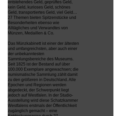
entstehendes Geld, geprüftes Geld,
kein Geld, kurioses Geld, schönes
Geld, transportiertes Geld, viel Geld…
27 Themen bieten Spitzenstücke und
Besonderheiten ebenso wie
Alltägliches und Verwandtes von
Münzen, Medaillen & Co.
Das Münzkabinett ist einer der ältesten
und umfangreichsten, aber auch einer
der unbekanntesten
Sammlungsbereiche des Museums.
Seit 1825 ist der Bestand auf über
100.000 Exemplare angewachsen; die
numismatische Sammlung zählt damit
zu den größeren in Deutschland. Alle
Epochen und Regionen werden
abgedeckt, der Schwerpunkt liegt
jedoch auf Westfalen. In der Studio-
Ausstellung wird diese Schatzkammer
Westfalens erstmals der Öffentlichkeit
zugänglich gemacht – eine
Entdeckungsreise durch 27