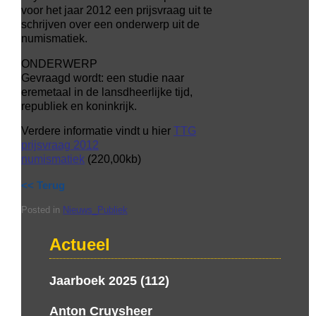
voor het jaar 2012 een prijsvraag uit te
schrijven over een onderwerp uit de
numismatiek.
ONDERWERP
Gevraagd wordt: een studie naar
eremetaal in de lansdheerlijke tijd,
republiek en koninkrijk.
Verdere informatie vindt u hier
TTG
prijsvraag 2012
numismatiek
(220,00kb)
<< Terug
Posted in
Nieuws_Publiek
Actueel
Jaarboek 2025 (112)
Anton Cruysheer