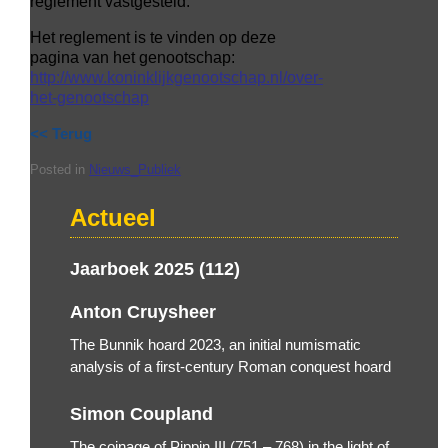
reglement vastgesteld.
Het reglement is te vinden op deze
pagina van het genootschap:
http://www.koninklijkgenootschap.nl/over-
het-genootschap
<< Terug
Posted in
Nieuws_Publiek
Actueel
Jaarboek 2025 (112)
Anton Cruysheer
The Bunnik hoard 2023, an initial numismatic
analysis of a first-century Roman conquest hoard
Simon Coupland
The coinage of Pippin III (751 – 768) in the light of