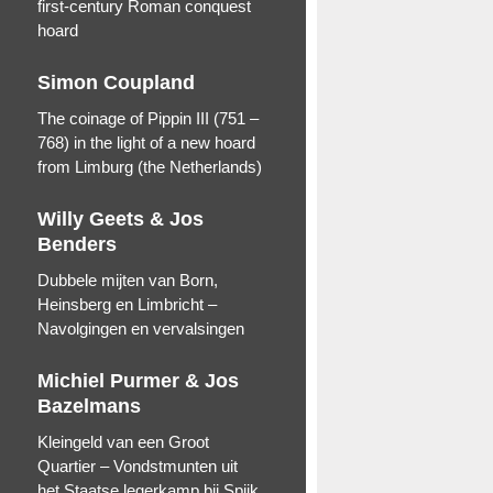
first-century Roman conquest
hoard
Simon Coupland
The coinage of Pippin III (751 –
768) in the light of a new hoard
from Limburg (the Netherlands)
Willy Geets & Jos
Benders
Dubbele mijten van Born,
Heinsberg en Limbricht –
Navolgingen en vervalsingen
Michiel Purmer & Jos
Bazelmans
Kleingeld van een Groot
Quartier – Vondstmunten uit
het Staatse legerkamp bij Spijk