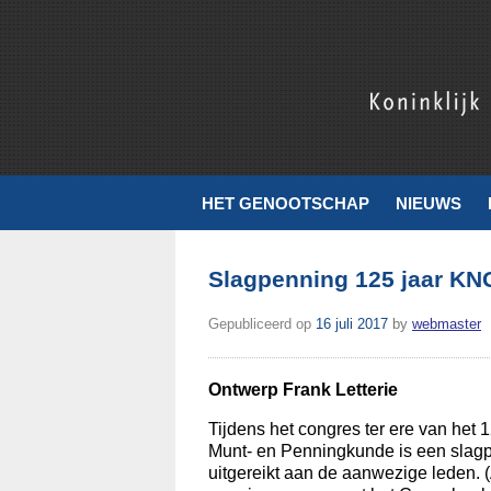
Skip
to
content
Koninklijk Nederlands Genootschap voor Munt- en Penningku
HET GENOOTSCHAP
NIEUWS
Slagpenning 125 jaar K
Gepubliceerd op
16 juli 2017
by
webmaster
Ontwerp Frank Letterie
Tijdens het congres ter ere van het 
Munt- en Penningkunde is een slag
uitgereikt aan de aanwezige leden. 