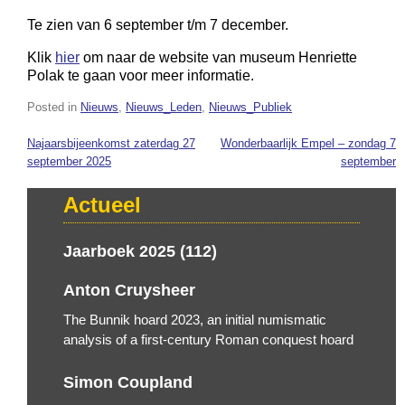
Te zien van 6 september t/m 7 december.
Klik
hier
om naar de website van museum Henriette
Polak te gaan voor meer informatie.
Posted in
Nieuws
,
Nieuws_Leden
,
Nieuws_Publiek
Najaarsbijeenkomst zaterdag 27
Wonderbaarlijk Empel – zondag 7
Bericht
september 2025
september
navigatie
Actueel
Jaarboek 2025 (112)
Anton Cruysheer
The Bunnik hoard 2023, an initial numismatic
analysis of a first-century Roman conquest hoard
Simon Coupland