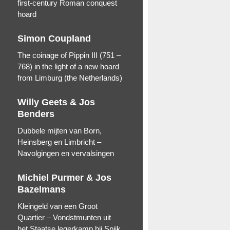
first-century Roman conquest
hoard
Simon Coupland
The coinage of Pippin III (751 –
768) in the light of a new hoard
from Limburg (the Netherlands)
Willy Geets & Jos
Benders
Dubbele mijten van Born,
Heinsberg en Limbricht –
Navolgingen en vervalsingen
Michiel Purmer & Jos
Bazelmans
Kleingeld van een Groot
Quartier – Vondstmunten uit
het Staatse legerkamp bij Spijk