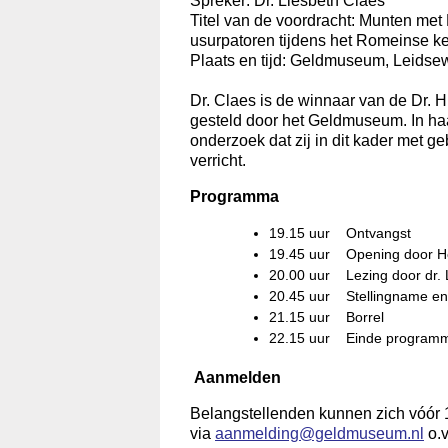
Spreker: Dr. Liesbeth Claes
Titel van de voordracht: Munten met
usurpatoren tijdens het Romeinse kei
Plaats en tijd: Geldmuseum, Leidsew
Dr. Claes is de winnaar van de Dr.
gesteld door het Geldmuseum. In haar
onderzoek dat zij in dit kader met 
verricht.
Programma
19.15 uur Ontvangst
19.45 uur Opening door He
20.00 uur Lezing door dr. 
20.45 uur Stellingname en
21.15 uur Borrel
22.15 uur Einde program
Aanmelden
Belangstellenden kunnen zich vóór
via
aanmelding@geldmuseum.nl
o.v