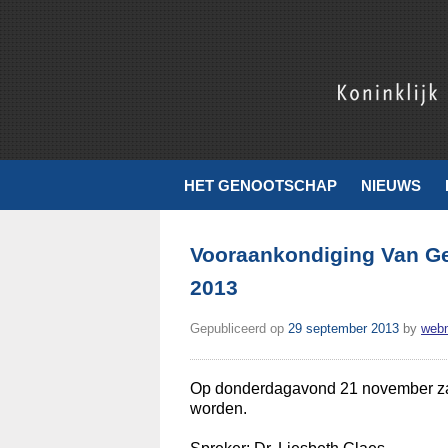
Skip
to
content
Koninklijk Nederlands Genootschap voor Munt- en Penningku
HET GENOOTSCHAP
NIEUWS
Vooraankondiging Van G
2013
Gepubliceerd op
29 september 2013
by
web
Op donderdagavond 21 november za
worden.