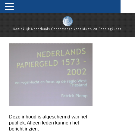
Gepubliceerd op
25 april 2015
by
webmaster
Koninklijk Nederlands Genootschap voor Munt- en
Penningkunde
Deze inhoud is afgeschermd van het
publiek. Alleen leden kunnen het
bericht inzien.