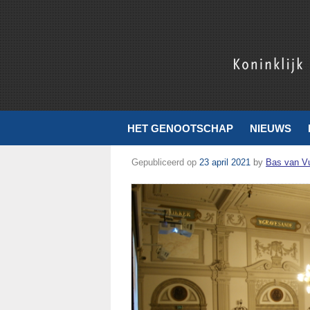
Koninklijk Nederlands Genootschap voor Munt- en Penningku
HET GENOOTSCHAP
NIEUWS
Gepubliceerd op
23 april 2021
by
Bas van V