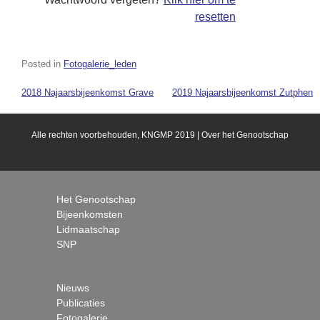
resetten
Posted in
Fotogalerie_leden
2018 Najaarsbijeenkomst Grave
2019 Najaarsbijeenkomst Zutphen
Alle rechten voorbehouden, KNGMP 2019 |
Over het Genootschap
Het Genootschap
Bijeenkomsten
Lidmaatschap
SNP
Nieuws
Publicaties
Fotogalerie