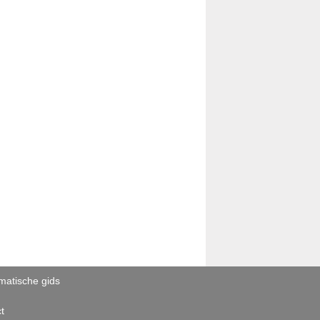
atische gids
t