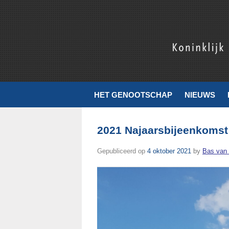
Koninklijk Nederlands Genootschap voor Munt- en Penningku
HET GENOOTSCHAP
NIEUWS
2021 Najaarsbijeenkoms
Gepubliceerd op
4 oktober 2021
by
Bas van