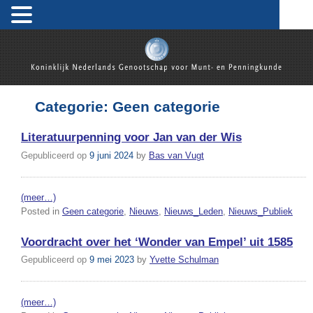
Skip
to
content
Koninklijk Nederlands Genootschap voor Munt- en
Penningkunde
Categorie:
Geen categorie
Literatuurpenning voor Jan van der Wis
Gepubliceerd op
9 juni 2024
by
Bas van Vugt
(meer…)
Posted in
Geen categorie
,
Nieuws
,
Nieuws_Leden
,
Nieuws_Publiek
Voordracht over het ‘Wonder van Empel’ uit 1585
Gepubliceerd op
9 mei 2023
by
Yvette Schulman
(meer…)