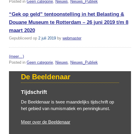
Posted in
Geen categorie
,
Nieuws
,
Nieuws_Publiek
“Gek op geld” tentoonstelling in het Belasting &
Douane Museum te Rotterdam – 26 juni 2019 t/m 8
maart 2020
Gepubliceerd op
2 juli 2019
by
webmaster
(meer…)
Posted in
Geen categorie
,
Nieuws
,
Nieuws_Publiek
De Beeldenaar
Tijdschrift
De Beeldenaar is twee maandelijks tijdschrift op
het gebied van numismatiek en penningkunst.
Meer over de Beeldenaar