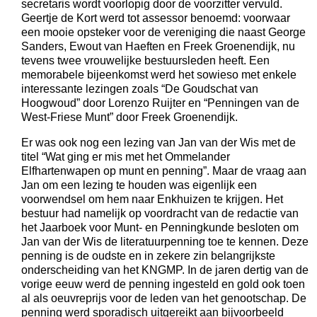
secretaris wordt voorlopig door de voorzitter vervuld.
Geertje de Kort werd tot assessor benoemd: voorwaar
een mooie opsteker voor de vereniging die naast George
Sanders, Ewout van Haeften en Freek Groenendijk, nu
tevens twee vrouwelijke bestuursleden heeft. Een
memorabele bijeenkomst werd het sowieso met enkele
interessante lezingen zoals “De Goudschat van
Hoogwoud” door Lorenzo Ruijter en “Penningen van de
West-Friese Munt” door Freek Groenendijk.
Er was ook nog een lezing van Jan van der Wis met de
titel “Wat ging er mis met het Ommelander
Elfhartenwapen op munt en penning”. Maar de vraag aan
Jan om een lezing te houden was eigenlijk een
voorwendsel om hem naar Enkhuizen te krijgen. Het
bestuur had namelijk op voordracht van de redactie van
het Jaarboek voor Munt- en Penningkunde besloten om
Jan van der Wis de literatuurpenning toe te kennen. Deze
penning is de oudste en in zekere zin belangrijkste
onderscheiding van het KNGMP. In de jaren dertig van de
vorige eeuw werd de penning ingesteld en gold ook toen
al als oeuvreprijs voor de leden van het genootschap. De
penning werd sporadisch uitgereikt aan bijvoorbeeld