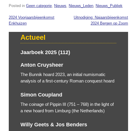
Posted in
Geen categorie
,
Nieuws
,
Nieuws_Leden
,
Nieuws_Publiek
2024 Voorjaarsbijeenkomst
Uitnodiging: Najaarsbijeenkomst
Bericht
Enkhuizen
2024 Bergen op Zoom
navigatie
Actueel
Jaarboek 2025 (112)
Anton Cruysheer
The Bunnik hoard 2023, an initial numismatic
analysis of a first-century Roman conquest hoard
Simon Coupland
The coinage of Pippin III (751 – 768) in the light of
a new hoard from Limburg (the Netherlands)
Willy Geets & Jos Benders