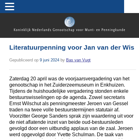
Skip
to
content
Koninklijk Nederlands Genootschap voor Munt- en
Penningkunde
Literatuurpenning voor Jan van der Wis
Gepubliceerd op
9 juni 2024
by
Bas van Vugt
Zaterdag 20 april was de voorjaarsvergadering van het
genootschap in het Zuiderzeemuseum in Enkhuizen.
Tijdens de huishoudelijke vergadering stonden enkele
bestuurswisselingen op de agenda. Zowel secretaris
Ernst Wilschut als penningmeester Jeroen van Gessel
traden na twee volle bestuurstermijnen statutair af.
Voorzitter George Sanders sprak zijn waardering uit voor
de niet aflatende inzet van beide oud-bestuursleden
gevolgd door een uitbundig applaus van de zaal. Jeroen
werd opgevolgd door Yvette Schulman. De taak van