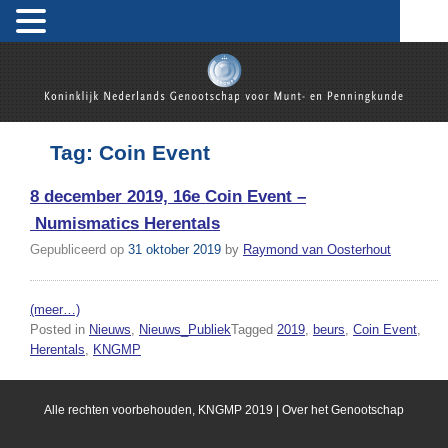
Skip
to
content
Koninklijk Nederlands Genootschap voor Munt- en
Penningkunde
Tag:
Coin Event
8 december 2019, 16e Coin Event –
Numismatics Herentals
Gepubliceerd op
31 oktober 2019
by
Raymond van Oosterhout
(meer…)
Posted in
Nieuws
,
Nieuws_Publiek
Tagged
2019
,
beurs
,
Coin Event
,
Herentals
,
KNGMP
Alle rechten voorbehouden, KNGMP 2019 |
Over het Genootschap