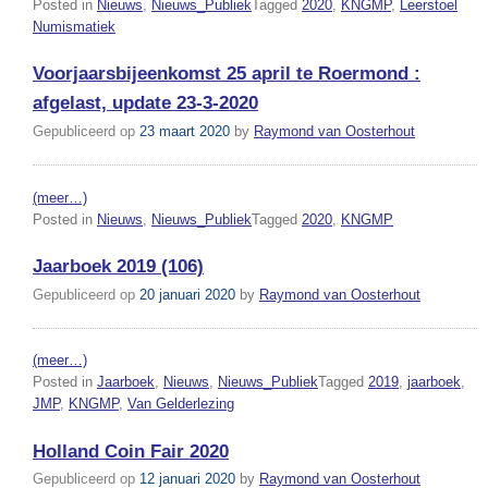
Posted in
Nieuws
,
Nieuws_Publiek
Tagged
2020
,
KNGMP
,
Leerstoel
Numismatiek
Voorjaarsbijeenkomst 25 april te Roermond :
afgelast, update 23-3-2020
Gepubliceerd op
23 maart 2020
by
Raymond van Oosterhout
(meer…)
Posted in
Nieuws
,
Nieuws_Publiek
Tagged
2020
,
KNGMP
Jaarboek 2019 (106)
Gepubliceerd op
20 januari 2020
by
Raymond van Oosterhout
(meer…)
Posted in
Jaarboek
,
Nieuws
,
Nieuws_Publiek
Tagged
2019
,
jaarboek
,
JMP
,
KNGMP
,
Van Gelderlezing
Holland Coin Fair 2020
Gepubliceerd op
12 januari 2020
by
Raymond van Oosterhout