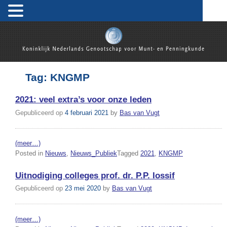
Skip
to
content
Koninklijk Nederlands Genootschap voor Munt- en
Penningkunde
Tag:
KNGMP
2021: veel extra’s voor onze leden
Gepubliceerd op
4 februari 2021
by
Bas van Vugt
(meer…)
Posted in
Nieuws
,
Nieuws_Publiek
Tagged
2021
,
KNGMP
Uitnodiging colleges prof. dr. P.P. Iossif
Gepubliceerd op
23 mei 2020
by
Bas van Vugt
(meer…)