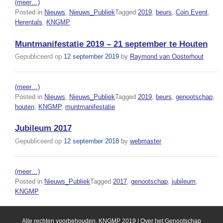
(meer…)
Posted in
Nieuws
,
Nieuws_Publiek
Tagged
2019
,
beurs
,
Coin Event
,
Herentals
,
KNGMP
Muntmanifestatie 2019 – 21 september te Houten
Gepubliceerd op
12 september 2019
by
Raymond van Oosterhout
(meer…)
Posted in
Nieuws
,
Nieuws_Publiek
Tagged
2019
,
beurs
,
genootschap
,
houten
,
KNGMP
,
muntmanifestatie
Jubileum 2017
Gepubliceerd op
12 september 2018
by
webmaster
(meer…)
Posted in
Nieuws_Publiek
Tagged
2017
,
genootschap
,
jubileum
,
KNGMP
Alle rechten voorbehouden, KNGMP 2019 |
Over het Genootschap