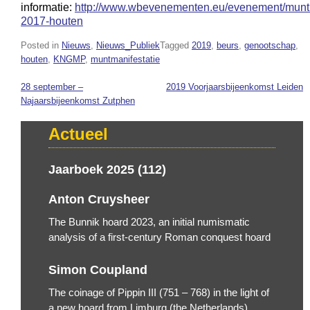
informatie:
http://www.wbevenementen.eu/evenement/muntm
2017-houten
Posted in
Nieuws
,
Nieuws_Publiek
Tagged
2019
,
beurs
,
genootschap
,
houten
,
KNGMP
,
muntmanifestatie
28 september –
2019 Voorjaarsbijeenkomst Leiden
Bericht
Najaarsbijeenkomst Zutphen
navigatie
Actueel
Jaarboek 2025 (112)
Anton Cruysheer
The Bunnik hoard 2023, an initial numismatic
analysis of a first-century Roman conquest hoard
Simon Coupland
The coinage of Pippin III (751 – 768) in the light of
a new hoard from Limburg (the Netherlands)