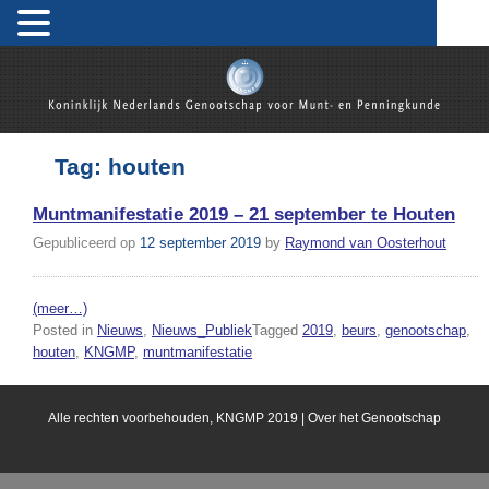
Skip
to
content
Koninklijk Nederlands Genootschap voor Munt- en
Penningkunde
Tag:
houten
Muntmanifestatie 2019 – 21 september te Houten
Gepubliceerd op
12 september 2019
by
Raymond van Oosterhout
(meer…)
Posted in
Nieuws
,
Nieuws_Publiek
Tagged
2019
,
beurs
,
genootschap
,
houten
,
KNGMP
,
muntmanifestatie
Alle rechten voorbehouden, KNGMP 2019 |
Over het Genootschap