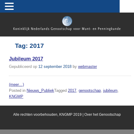
Skip
to
content
Koninklijk Nederlands Genootschap voor Munt- en
Penningkunde
Tag:
2017
Jubileum 2017
Gepubliceerd op
12 september 2018
by
webmaster
(meer…)
Posted in
Nieuws_Publiek
Tagged
2017
,
genootschap
,
jubileum
,
KNGMP
Alle rechten voorbehouden, KNGMP 2019 |
Over het Genootschap