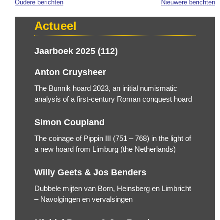
Oudere berichten
Nieuwere berichten
Berichten
navigatie
Actueel
Jaarboek 2025 (112)
Anton Cruysheer
The Bunnik hoard 2023, an initial numismatic
analysis of a first-century Roman conquest hoard
Simon Coupland
The coinage of Pippin III (751 – 768) in the light of
a new hoard from Limburg (the Netherlands)
Willy Geets & Jos Benders
Dubbele mijten van Born, Heinsberg en Limbricht
– Navolgingen en vervalsingen