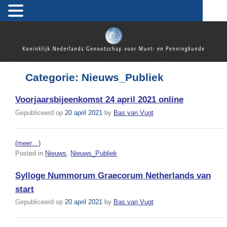
Skip
to
content
Koninklijk Nederlands Genootschap voor Munt- en
Penningkunde
Categorie:
Nieuws_Publiek
Voorjaarsbijeenkomst 24 april 2021 online
Gepubliceerd op
20 april 2021
by
Bas van Vugt
(meer…)
Posted in
Nieuws
,
Nieuws_Publiek
Sylloge Nummorum Graecorum Netherlands van
start
Gepubliceerd op
20 april 2021
by
Bas van Vugt